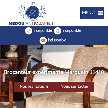
MENU
indisponible
indisponible
indisponible
Brocanteur expérimenté Marquein 11410
Nos réalisations
Nous contacter