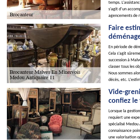
temps. L’assistanc
s’agit d’un accom
agencements de n
Faire esti
déménag
En période de dém
Cela s’agit sûreme
succession à Malve
classer tous les o
Nous sommes alors
décès, etc. L’esti
Vide-gren
confiez le
Lorsque la gestio
requiert une expe
spécialisé Medou 
connaissance poin
une valorisation o