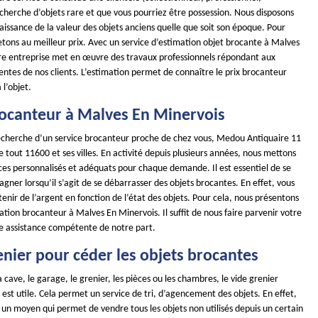
recherche d’objets rare et que vous pourriez être possession. Nous disposons
issance de la valeur des objets anciens quelle que soit son époque. Pour
etons au meilleur prix. Avec un service d’estimation objet brocante à Malves
re entreprise met en œuvre des travaux professionnels répondant aux
ntes de nos clients. L’estimation permet de connaître le prix brocanteur
l’objet.
rocanteur à Malves En Minervois
 recherche d’un service brocanteur proche de chez vous, Medou Antiquaire 11
de tout 11600 et ses villes. En activité depuis plusieurs années, nous mettons
ces personnalisés et adéquats pour chaque demande. Il est essentiel de se
gner lorsqu’il s’agit de se débarrasser des objets brocantes. En effet, vous
nir de l’argent en fonction de l’état des objets. Pour cela, nous présentons
ation brocanteur à Malves En Minervois. Il suffit de nous faire parvenir votre
 assistance compétente de notre part.
enier pour céder les objets brocantes
a cave, le garage, le grenier, les pièces ou les chambres, le vide grenier
st utile. Cela permet un service de tri, d’agencement des objets. En effet,
t un moyen qui permet de vendre tous les objets non utilisés depuis un certain