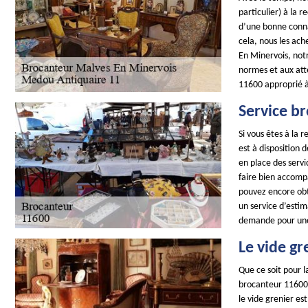
particulier) à la 
d’une bonne conna
cela, nous les ach
En Minervois, not
normes et aux atte
11600 approprié à 
Service b
Si vous êtes à la
est à disposition 
en place des servi
faire bien accompa
pouvez encore obte
un service d’estim
demande pour une
Le vide gr
Que ce soit pour l
brocanteur 11600 e
le vide grenier es