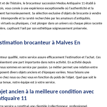
art et de l'histoire, le brocanteur succession Medou Antiquaire 11 établi à
s, vous convie à une expérience exceptionnelle où l'authenticité et la
uent harmonieusement. Sa sélection exclusive d'objets de brocante à vendre
 intemporelle et la rareté recherchée par les amateurs d'antiquités.
s virtuels ou physiques, c'est plonger dans un univers où chaque pièce raconte
lière, captivant l'œil par son esthétique soigneusement préservée.
!
 estimation brocanteur à Malves En
teur qualifié, notre service assure efficacement l’estimation et l’achat. Ces
ésentent une part importante dans notre activité. En activité depuis
 nous sommes en service par passion. Le métier permet une relation entre
isposent divers objets anciens et d’époques variées. Nous faisons une
e chez nous ou chez vous en fonction du poids de l’objet. Quel que soit le
 sa tenue, notre équipe est à votre service.
jet ancien à la meilleure condition avec
iquaire 11
re service a constitué une clientèle (collectionneur, professionnel,