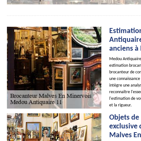
Estimatio
Antiquaire
anciens à
Medou Antiquaire 
estimation brocan
brocanteur de con
une connaissance 
intègre une analy
reconnaître l'ess
l'estimation de vo
et la rigueur.
Objets de 
exclusive
Malves En