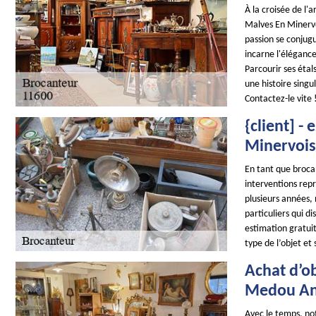
À la croisée de l'
Malves En Minervoi
passion se conjug
incarne l'élégance
Parcourir ses étal
une histoire singu
Contactez-le vite 
{client] -
Minervois
En tant que brocan
interventions repr
plusieurs années,
particuliers qui d
estimation gratuit
type de l’objet et
Achat d’ob
Medou Ant
Avec le temps, not