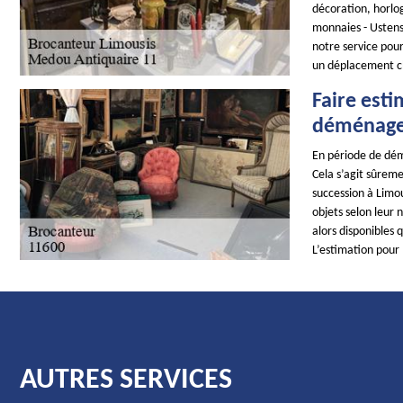
décoration, horlog
monnaies - Ustens
notre service pour
un déplacement c
Faire esti
déménag
En période de dém
Cela s’agit sûreme
succession à Limou
objets selon leur 
alors disponibles
L’estimation pour 
AUTRES SERVICES