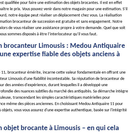
st qualifiée pour faire une estimation des objets brocantes. Il est en effet
ître le prix. Vous pouvez venir dans notre magasin pour une estimation. S’il
lourd, notre équipe peut réaliser un déplacement chez vous. La réalisation
timation brocanteur de succession est gratuite et sans engagement. Notre
alors de vous réaliser une assistance propre à votre demande. Quel que soit
 nous sommes disposés à être l’interlocuteur qu’il vous faut.
n brocanteur Limousis : Medou Antiquaire
une expertise fiable des objets anciens à
11, brocanteur émérite, incarne cette valeur fondamentale en offrant une
eur Limousis d'une fiabilité incontestable. Sa réputation de brocanteur de
sur des années d'expérience, durant lesquelles il a développé une
ofondie des nuances subtiles du marché des antiquités. Sa démarche intègre
uleuse, transcendant les simples caractéristiques matérielles pour
ence même des pièces anciennes. En choisissant Medou Antiquaire 11 pour
s objets, vous vous assurez d'une expertise authentique, basée sur l'intégrité
 objet brocante à Limousis – en qui cela