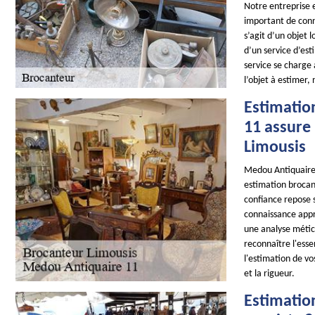
Notre entreprise e
important de conna
s’agit d’un objet 
d’un service d’es
service se charge 
l’objet à estimer,
Estimatio
11 assure 
Limousis
Medou Antiquaire 
estimation brocant
confiance repose 
connaissance appr
une analyse métic
reconnaître l'ess
l'estimation de vo
et la rigueur.
Estimation