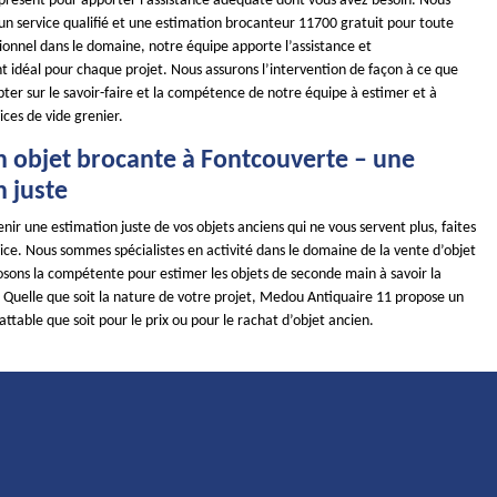
 présent pour apporter l’assistance adéquate dont vous avez besoin. Nous
un service qualifié et une estimation brocanteur 11700 gratuit pour toute
onnel dans le domaine, notre équipe apporte l’assistance et
idéal pour chaque projet. Nous assurons l’intervention de façon à ce que
ter sur le savoir-faire et la compétence de notre équipe à estimer et à
ices de vide grenier.
n objet brocante à Fontcouverte – une
n juste
enir une estimation juste de vos objets anciens qui ne vous servent plus, faites
ice. Nous sommes spécialistes en activité dans le domaine de la vente d’objet
osons la compétente pour estimer les objets de seconde main à savoir la
té. Quelle que soit la nature de votre projet, Medou Antiquaire 11 propose un
battable que soit pour le prix ou pour le rachat d’objet ancien.