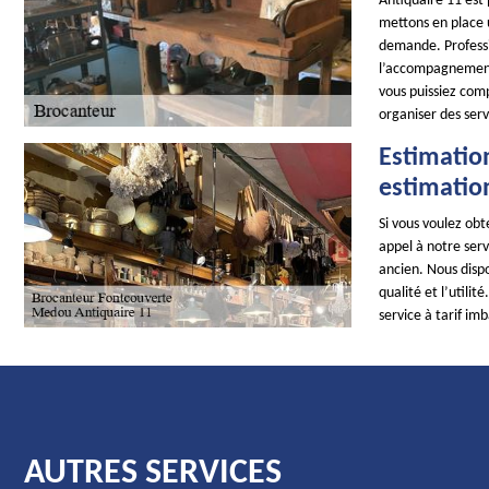
Antiquaire 11 est
mettons en place 
demande. Professi
l’accompagnement 
vous puissiez comp
organiser des serv
Estimatio
estimatio
Si vous voulez obt
appel à notre serv
ancien. Nous disp
qualité et l’utili
service à tarif im
AUTRES SERVICES