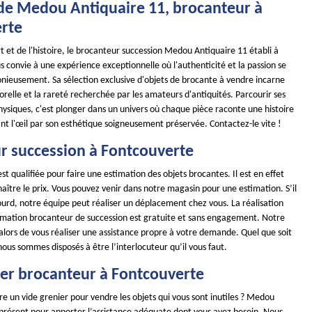
 de Medou Antiquaire 11, brocanteur à
rte
art et de l'histoire, le brocanteur succession Medou Antiquaire 11 établi à
 convie à une expérience exceptionnelle où l'authenticité et la passion se
ieusement. Sa sélection exclusive d'objets de brocante à vendre incarne
relle et la rareté recherchée par les amateurs d'antiquités. Parcourir ses
physiques, c'est plonger dans un univers où chaque pièce raconte une histoire
ant l'œil par son esthétique soigneusement préservée. Contactez-le vite !
r succession à Fontcouverte
st qualifiée pour faire une estimation des objets brocantes. Il est en effet
ître le prix. Vous pouvez venir dans notre magasin pour une estimation. S’il
lourd, notre équipe peut réaliser un déplacement chez vous. La réalisation
timation brocanteur de succession est gratuite et sans engagement. Notre
alors de vous réaliser une assistance propre à votre demande. Quel que soit
 nous sommes disposés à être l’interlocuteur qu’il vous faut.
ier brocanteur à Fontcouverte
re un vide grenier pour vendre les objets qui vous sont inutiles ? Medou