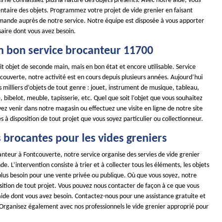
s ne connaissiez plus la nature des objets présents. Avec notre aide, vous
entaire des objets. Programmez votre projet de vide grenier en faisant
mande auprès de notre service. Notre équipe est disposée à vous apporter
saire dont vous avez besoin.
n bon service brocanteur 11700
it objet de seconde main, mais en bon état et encore utilisable. Service
ouverte, notre activité est en cours depuis plusieurs années. Aujourd’hui
 milliers d’objets de tout genre : jouet, instrument de musique, tableau,
e, bibelot, meuble, tapisserie, etc. Quel que soit l’objet que vous souhaitez
ez venir dans notre magasin ou effectuez une visite en ligne de notre site
 disposition de tout projet que vous soyez particulier ou collectionneur.
 brocantes pour les vides greniers
nteur à Fontcouverte, notre service organise des servies de vide grenier
. L’intervention consiste à trier et à collecter tous les éléments, les objets
plus besoin pour une vente privée ou publique. Où que vous soyez, notre
sition de tout projet. Vous pouvez nous contacter de façon à ce que vous
’aide dont vous avez besoin. Contactez-nous pour une assistance gratuite et
 Organisez également avec nos professionnels le vide grenier approprié pour