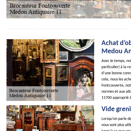
Achat d’ob
Medou Ant
Avec le temps, not
particulier) à la 
d’une bonne conna
cela, nous les ach
Fontcouverte, not
normes et aux atte
11700 approprié à 
Vide gren
Lorsqu’on parle de
vous sont plus ut