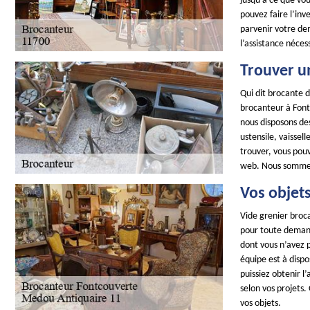
jusqu’à ce que vou
pouvez faire l’inv
parvenir votre de
l’assistance néces
Trouver u
Qui dit brocante d
brocanteur à Fontc
nous disposons des
ustensile, vaissell
trouver, vous pouv
web. Nous sommes à
Vos objets
Vide grenier broca
pour toute demande
dont vous n’avez 
équipe est à dispo
puissiez obtenir l
selon vos projets.
vos objets.