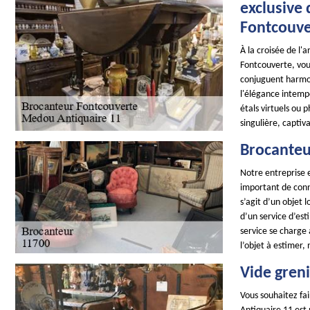
exclusive
Fontcouve
À la croisée de l'
Fontcouverte, vous
conjuguent harmon
l'élégance intempo
étals virtuels ou 
singulière, captiv
Brocanteu
Notre entreprise e
important de conna
s’agit d’un objet 
d’un service d’es
service se charge 
l’objet à estimer,
Vide gren
Vous souhaitez fai