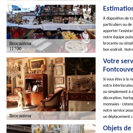
Estimatio
À disposition de 
particuliers ou de
apporter l’assist
notre équipe puiss
brocante ou simpl
bon endroit. Notr
Votre serv
Fontcouve
Si vous êtes à la
votre interlocuteu
ou simplement à es
décoration, horlog
monnaies - Ustens
notre service pour
un déplacement c
Objets de 