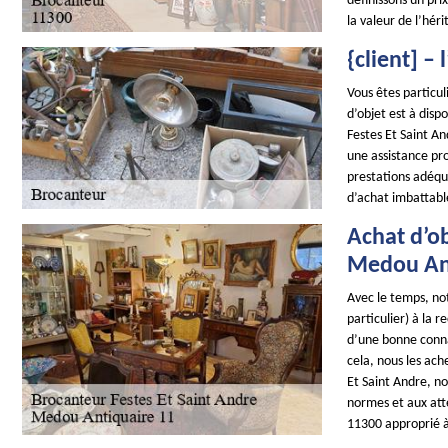
définissons un pri
la valeur de l’héri
{client] –
Vous êtes particul
d’objet est à dis
Festes Et Saint An
une assistance pr
prestations adéqu
d’achat imbattable
Achat d’ob
Medou Ant
Avec le temps, not
particulier) à la 
d’une bonne conna
cela, nous les ach
Et Saint Andre, n
normes et aux atte
11300 approprié à 