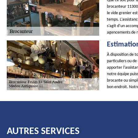
Que ce soit pour l
brocanteur 11300 e
le vide grenier es
temps. L’assistanc
s’agit d’un accom
agencements de n
Estimatio
À disposition de 
particuliers ou de
apporter l’assist
notre équipe puiss
brocante ou simpl
bon endroit. Notr
AUTRES SERVICES