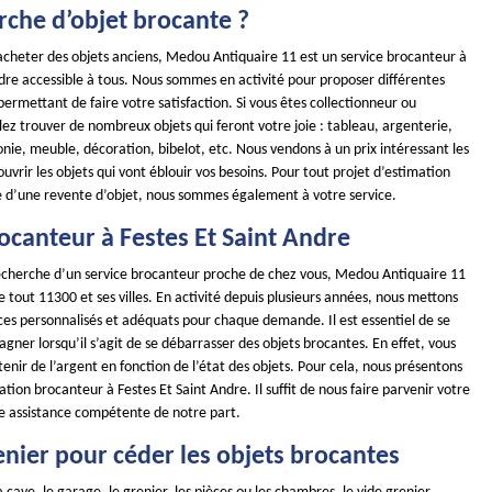
rche d’objet brocante ?
 acheter des objets anciens, Medou Antiquaire 11 est un service brocanteur à
ndre accessible à tous. Nous sommes en activité pour proposer différentes
rmettant de faire votre satisfaction. Si vous êtes collectionneur ou
lez trouver de nombreux objets qui feront votre joie : tableau, argenterie,
onie, meuble, décoration, bibelot, etc. Nous vendons à un prix intéressant les
uvrir les objets qui vont éblouir vos besoins. Pour tout projet d’estimation
 d’une revente d’objet, nous sommes également à votre service.
ocanteur à Festes Et Saint Andre
 recherche d’un service brocanteur proche de chez vous, Medou Antiquaire 11
de tout 11300 et ses villes. En activité depuis plusieurs années, nous mettons
ces personnalisés et adéquats pour chaque demande. Il est essentiel de se
gner lorsqu’il s’agit de se débarrasser des objets brocantes. En effet, vous
nir de l’argent en fonction de l’état des objets. Pour cela, nous présentons
ation brocanteur à Festes Et Saint Andre. Il suffit de nous faire parvenir votre
 assistance compétente de notre part.
enier pour céder les objets brocantes