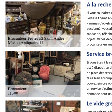
A la reche
Si vous souhaitez
Festes Et Saint A
gammes d’objets pe
passionné, vous al
tapisserie, téléph
objets. Venez déco
brocanteur en vue
Service br
Si vous êtes à la
est à disposition 
en place des servi
faire bien accompa
pouvez encore obte
un service d’estim
demande pour une
Le vide gr