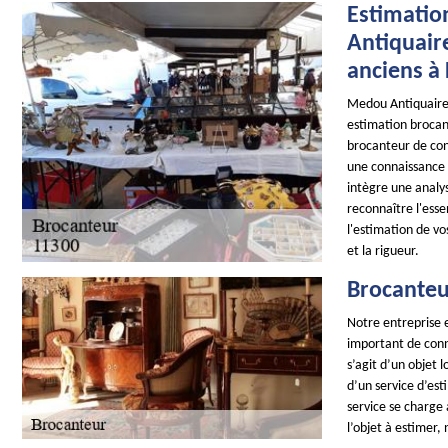
Estimatio
Antiquaire
anciens à 
Medou Antiquaire 
estimation brocant
brocanteur de con
une connaissance 
intègre une analy
reconnaître l'ess
l'estimation de vo
et la rigueur.
Brocanteu
Notre entreprise e
important de conna
s’agit d’un objet 
d’un service d’es
service se charge 
l’objet à estimer,