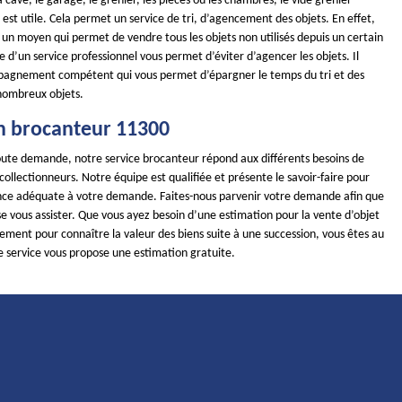
a cave, le garage, le grenier, les pièces ou les chambres, le vide grenier
st utile. Cela permet un service de tri, d’agencement des objets. En effet,
t un moyen qui permet de vendre tous les objets non utilisés depuis un certain
e d’un service professionnel vous permet d’éviter d’agencer les objets. Il
pagnement compétent qui vous permet d’épargner le temps du tri et des
ombreux objets.
n brocanteur 11300
toute demande, notre service brocanteur répond aux différents besoins de
 collectionneurs. Notre équipe est qualifiée et présente le savoir-faire pour
ance adéquate à votre demande. Faites-nous parvenir votre demande afin que
e vous assister. Que vous ayez besoin d’une estimation pour la vente d’objet
ement pour connaître la valeur des biens suite à une succession, vous êtes au
e service vous propose une estimation gratuite.