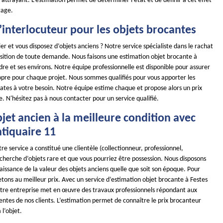
x attrayant. L’estimation permet de déterminer l’état et de définir à cet effet
tage.
 l’interlocuteur pour les objets brocantes
ier et vous disposez d’objets anciens ? Notre service spécialiste dans le rachat
position de toute demande. Nous faisons une estimation objet brocante à
dre et ses environs. Notre équipe professionnelle est disponible pour assurer
opre pour chaque projet. Nous sommes qualifiés pour vous apporter les
ates à votre besoin. Notre équipe estime chaque et propose alors un prix
. N'hésitez pas à nous contacter pour un service qualifié.
jet ancien à la meilleure condition avec
iquaire 11
re service a constitué une clientèle (collectionneur, professionnel,
recherche d’objets rare et que vous pourriez être possession. Nous disposons
issance de la valeur des objets anciens quelle que soit son époque. Pour
etons au meilleur prix. Avec un service d’estimation objet brocante à Festes
otre entreprise met en œuvre des travaux professionnels répondant aux
ntes de nos clients. L’estimation permet de connaître le prix brocanteur
l’objet.