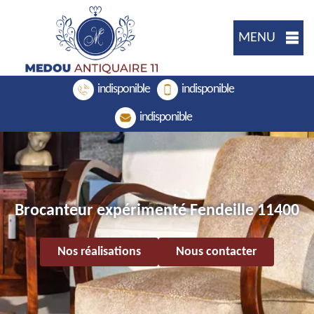
MENU
indisponible
indisponible
indisponible
Brocanteur expérimenté Fendeille 11400
Nos réalisations
Nous contacter