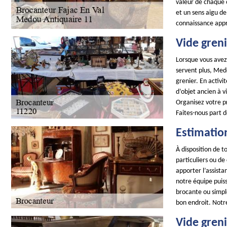
valeur de chaque 
et un sens aigu de
connaissance appr
Vide greni
Lorsque vous avez
servent plus, Medo
grenier. En activ
d’objet ancien à v
Organisez votre p
Faites-nous part 
Estimatio
À disposition de 
particuliers ou de
apporter l’assist
notre équipe puiss
brocante ou simpl
bon endroit. Notr
Vide greni