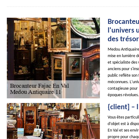
Brocanteur
l'univers 
des tréso
Medou Antiquaire 
mise en lumière de
et spécialiste des
anciens pour s'ins
public reflète son 
méconnues. L'unive
contagieuse pour l
époques révolues.
{client] –
Vous êtes particul
d’objet est à dis
En Val et ses envi
propre pour chaqu