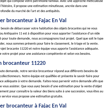
objet qui compose votre patrimoine familial. Avec une approche méticuleuse
 l'histoire, il propose une estimation minutieuse, ancrée dans une
ofondie du marché de l'art et des antiquités.
er brocanteur à Fajac En Val
 besoin de débarrasser votre habitation des objets brocantes qui ne vous
u Antiquaire 11 est à disposition pour vous apporter l’assistance d’un vide
ité pour toute demande, nous accompagnons tout projet. Quel que soit le type
ider, nous sommes présents pour faire le classement, le triage et la vente.
rojet brocante 11220 et notre équipe vous apporte l’assistance adéquate.
de votre projet pour une assistance compétente et selon vos besoins.
n brocanteur 11220
toute demande, notre service brocanteur répond aux différents besoins de
 collectionneurs. Notre équipe est qualifiée et présente le savoir-faire pour
ance adéquate à votre demande. Faites-nous parvenir votre demande afin que
e vous assister. Que vous ayez besoin d’une estimation pour la vente d’objet
ement pour connaître la valeur des biens suite à une succession, vous êtes au
e service vous propose une estimation gratuite.
er brocanteur à Fajac En Val