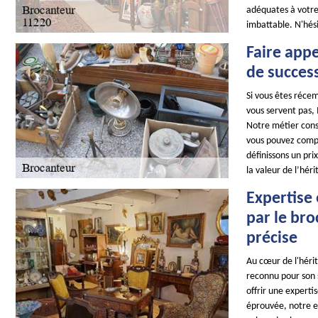
adéquates à votre
imbattable. N'hési
Faire appe
de succes
Si vous êtes récem
vous servent pas, 
Notre métier consis
vous pouvez compte
définissons un pri
la valeur de l’héri
Expertise 
par le bro
précise
Au cœur de l'héri
reconnu pour son s
offrir une expert
éprouvée, notre e