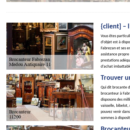
{client] –
Vous êtes particul
d’objet est à dis
Fabrezan et ses en
assistance propre
prestations adéqu
d’achat imbattable
Trouver u
Qui dit brocante d
brocanteur à Fabre
disposons des mill
vaisselle, bibelot
pouvez venir dans
sommes à dispositi
Brocanteu