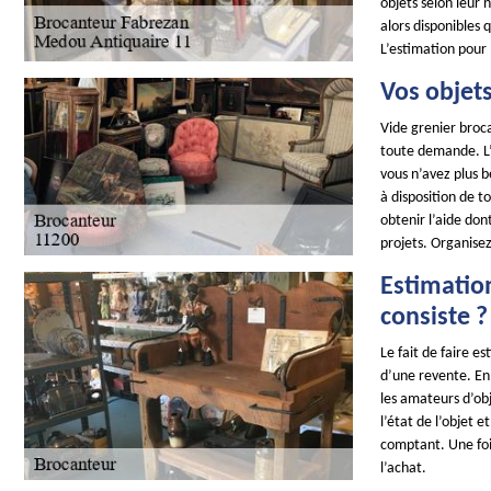
objets selon leur 
alors disponibles
L’estimation pour 
Vos objets
Vide grenier broca
toute demande. L’i
vous n’avez plus 
à disposition de t
obtenir l’aide don
projets. Organisez
Estimation
consiste ?
Le fait de faire e
d’une revente. En 
les amateurs d’obj
l’état de l’objet 
comptant. Une foi
l’achat.