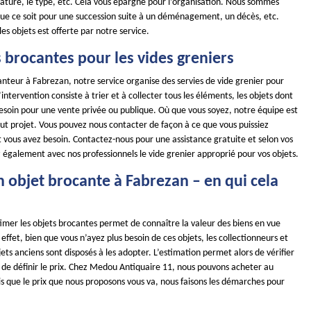
nature, le type, etc. Cela vous épargne pour l’organisation. Nous sommes
 que ce soit pour une succession suite à un déménagement, un décès, etc.
les objets est offerte par notre service.
 brocantes pour les vides greniers
nteur à Fabrezan, notre service organise des servies de vide grenier pour
ntervention consiste à trier et à collecter tous les éléments, les objets dont
besoin pour une vente privée ou publique. Où que vous soyez, notre équipe est
out projet. Vous pouvez nous contacter de façon à ce que vous puissiez
t vous avez besoin. Contactez-nous pour une assistance gratuite et selon vos
 également avec nos professionnels le vide grenier approprié pour vos objets.
 objet brocante à Fabrezan – en qui cela
stimer les objets brocantes permet de connaître la valeur des biens en vue
effet, bien que vous n’ayez plus besoin de ces objets, les collectionneurs et
ets anciens sont disposés à les adopter. L’estimation permet alors de vérifier
et de définir le prix. Chez Medou Antiquaire 11, nous pouvons acheter au
s que le prix que nous proposons vous va, nous faisons les démarches pour