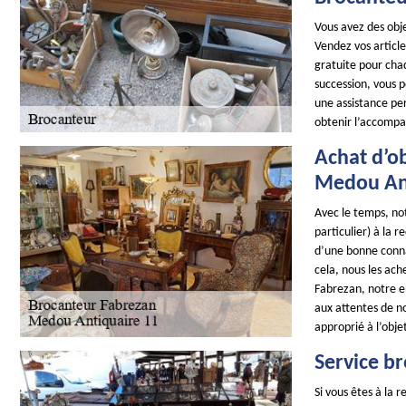
Vous avez des obje
Vendez vos articl
gratuite pour cha
succession, vous 
une assistance pe
obtenir l’accomp
Achat d’ob
Medou Ant
Avec le temps, not
particulier) à la 
d’une bonne conna
cela, nous les ach
Fabrezan, notre e
aux attentes de no
approprié à l’obje
Service b
Si vous êtes à la