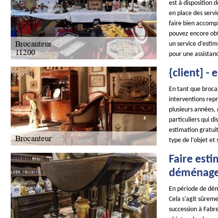
est à disposition 
en place des servi
faire bien accompa
pouvez encore obte
un service d’estim
pour une assistan
{client] -
En tant que brocan
interventions repr
plusieurs années,
particuliers qui d
estimation gratuit
type de l’objet et
Faire esti
déménag
En période de dém
Cela s’agit sûreme
succession à Fabre