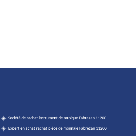
Société de rachat instrument de musique Fabrezan 11200
Expert en achat rachat pièce de monnaie Fabrezan 11200