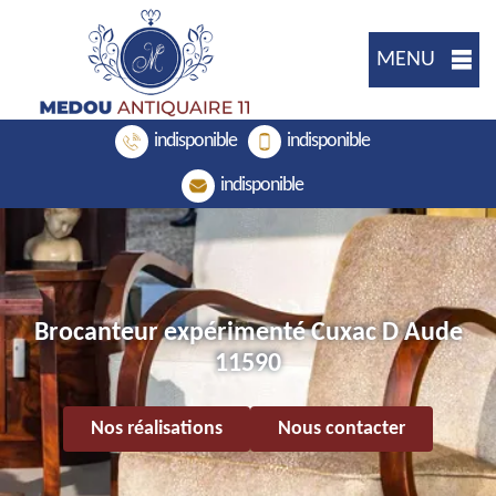
MENU
indisponible
indisponible
indisponible
Brocanteur expérimenté Cuxac D Aude
11590
Nos réalisations
Nous contacter