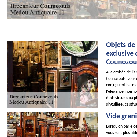
Objets de 
exclusive
Counozou
À la croisée de l'
Counozouls, vous c
conjuguent harmon
l'élégance intempo
étals virtuels ou 
singulière, captiv
Vide gren
Lorsqu’on parle de
vous sont plus ut