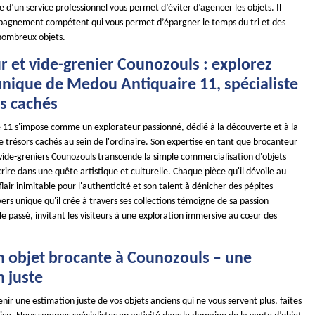
e d’un service professionnel vous permet d’éviter d’agencer les objets. Il
pagnement compétent qui vous permet d’épargner le temps du tri et des
ombreux objets.
r et vide-grenier Counozouls : explorez
unique de Medou Antiquaire 11, spécialiste
rs cachés
11 s'impose comme un explorateur passionné, dédié à la découverte et à la
 trésors cachés au sein de l'ordinaire. Son expertise en tant que brocanteur
 vide-greniers Counozouls transcende la simple commercialisation d'objets
crire dans une quête artistique et culturelle. Chaque pièce qu'il dévoile au
flair inimitable pour l'authenticité et son talent à dénicher des pépites
rs unique qu'il crée à travers ses collections témoigne de sa passion
e passé, invitant les visiteurs à une exploration immersive au cœur des
n objet brocante à Counozouls – une
n juste
enir une estimation juste de vos objets anciens qui ne vous servent plus, faites