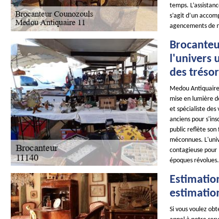
temps. L’assistanc
s’agit d’un accom
agencements de n
Brocanteu
l'univers 
des tréso
Medou Antiquaire 
mise en lumière de
et spécialiste des
anciens pour s'ins
public reflète son 
méconnues. L'unive
contagieuse pour l
époques révolues.
Estimatio
estimatio
Si vous voulez obt