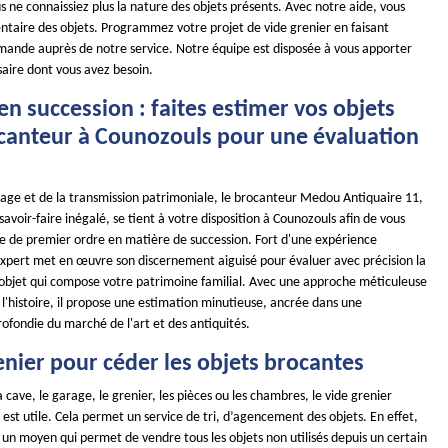
s ne connaissiez plus la nature des objets présents. Avec notre aide, vous
entaire des objets. Programmez votre projet de vide grenier en faisant
mande auprès de notre service. Notre équipe est disposée à vous apporter
saire dont vous avez besoin.
en succession : faites estimer vos objets
ocanteur à Counozouls pour une évaluation
tage et de la transmission patrimoniale, le brocanteur Medou Antiquaire 11,
avoir-faire inégalé, se tient à votre disposition à Counozouls afin de vous
ise de premier ordre en matière de succession. Fort d'une expérience
xpert met en œuvre son discernement aiguisé pour évaluer avec précision la
objet qui compose votre patrimoine familial. Avec une approche méticuleuse
 l'histoire, il propose une estimation minutieuse, ancrée dans une
ofondie du marché de l'art et des antiquités.
enier pour céder les objets brocantes
a cave, le garage, le grenier, les pièces ou les chambres, le vide grenier
st utile. Cela permet un service de tri, d’agencement des objets. En effet,
t un moyen qui permet de vendre tous les objets non utilisés depuis un certain