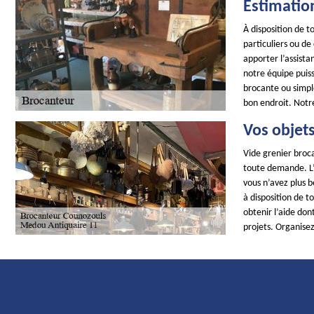
Estimatio
À disposition de 
particuliers ou de
apporter l’assist
notre équipe puiss
brocante ou simpl
bon endroit. Notr
Vos objets
Vide grenier broca
toute demande. L’i
vous n’avez plus 
à disposition de t
obtenir l’aide don
projets. Organisez