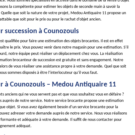
ice. Nous sommes spécialistes en activité dans le domaine de la vente d’objet
osons la compétente pour estimer les objets de seconde main à savoir la
té. Quelle que soit la nature de votre projet, Medou Antiquaire 11 propose un
battable que soit pour le prix ou pour le rachat d’objet ancien.
r succession à Counozouls
st qualifiée pour faire une estimation des objets brocantes. Il est en effet
ître le prix. Vous pouvez venir dans notre magasin pour une estimation. S’il
lourd, notre équipe peut réaliser un déplacement chez vous. La réalisation
timation brocanteur de succession est gratuite et sans engagement. Notre
alors de vous réaliser une assistance propre à votre demande. Quel que soit
 nous sommes disposés à être l’interlocuteur qu’il vous faut.
r à Counozouls – Medou Antiquaire 11
ts anciens qui ne vous servent pas et que vous souhaitez vous en défaire ?
es auprès de notre service. Notre service brocante propose une estimation
que objet. Si vous avez également besoin d’un service brocante pour la
pouvez adresser votre demande auprès de notre service. Nous vous réalisons
rformante et adéquate à votre demande. Il suffit de nous contacter pour
agnement adéquat.