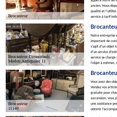
appel à notre serv
ancien. Nous disp
qualité et l’utili
service à tarif im
Brocanteu
Notre entreprise e
important de conna
s’agit d’un objet 
d’un service d’es
service se charge 
l’objet à estimer,
Brocanteu
Vous avez des obje
Vendez vos articl
gratuite pour cha
succession, vous 
une assistance pe
obtenir l’accomp