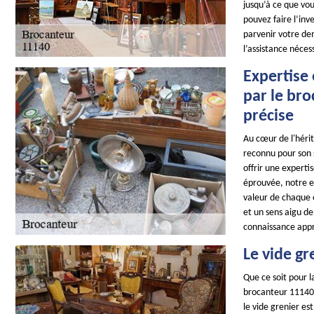
jusqu’à ce que vou
pouvez faire l’inv
parvenir votre de
l’assistance néces
Expertise 
par le br
précise
Au cœur de l'héri
reconnu pour son s
offrir une expert
éprouvée, notre e
valeur de chaque 
et un sens aigu de
connaissance appr
Le vide gr
Que ce soit pour l
brocanteur 11140 e
le vide grenier es