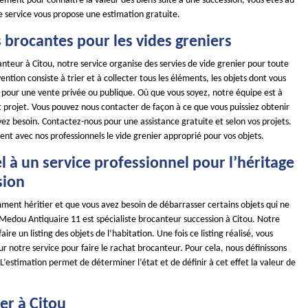
ement pour connaître la valeur des biens suite à une succession, vous êtes au
e service vous propose une estimation gratuite.
 brocantes pour les vides greniers
nteur à Citou, notre service organise des servies de vide grenier pour toute
ntion consiste à trier et à collecter tous les éléments, les objets dont vous
n pour une vente privée ou publique. Où que vous soyez, notre équipe est à
t projet. Vous pouvez nous contacter de façon à ce que vous puissiez obtenir
vez besoin. Contactez-nous pour une assistance gratuite et selon vos projets.
nt avec nos professionnels le vide grenier approprié pour vos objets.
l à un service professionnel pour l’héritage
sion
ment héritier et que vous avez besoin de débarrasser certains objets qui ne
 Medou Antiquaire 11 est spécialiste brocanteur succession à Citou. Notre
aire un listing des objets de l’habitation. Une fois ce listing réalisé, vous
 notre service pour faire le rachat brocanteur. Pour cela, nous définissons
 L’estimation permet de déterminer l’état et de définir à cet effet la valeur de
er à Citou