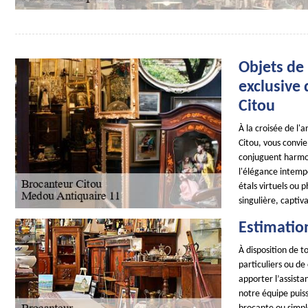
Objets de 
exclusive
Citou
À la croisée de l'
Citou, vous convie
conjuguent harmon
l'élégance intempo
étals virtuels ou 
singulière, captiv
Estimatio
À disposition de 
particuliers ou de
apporter l’assist
notre équipe puiss