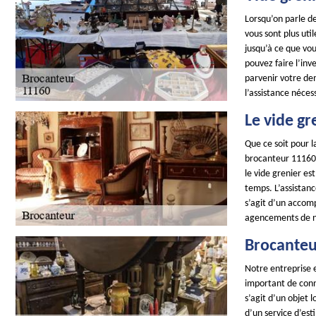
Lorsqu’on parle de
vous sont plus ut
jusqu’à ce que vou
pouvez faire l’inv
parvenir votre de
l’assistance néces
Le vide gr
Que ce soit pour l
brocanteur 11160 e
le vide grenier es
temps. L’assistanc
s’agit d’un accom
agencements de n
Brocanteu
Notre entreprise e
important de conna
s’agit d’un objet 
d’un service d’es