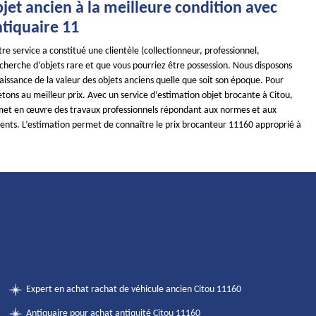
jet ancien à la meilleure condition avec
iquaire 11
re service a constitué une clientèle (collectionneur, professionnel,
recherche d’objets rare et que vous pourriez être possession. Nous disposons
issance de la valeur des objets anciens quelle que soit son époque. Pour
etons au meilleur prix. Avec un service d’estimation objet brocante à Citou,
met en œuvre des travaux professionnels répondant aux normes et aux
ients. L’estimation permet de connaître le prix brocanteur 11160 approprié à
Expert en achat rachat de véhicule ancien Citou 11160
Antiquaire pour achat antiquité Citou 11160