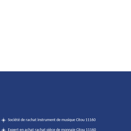
Société de rachat instrument de musique Citou 11160
Expert en achat rachat pièce de monnaie Citou 11160