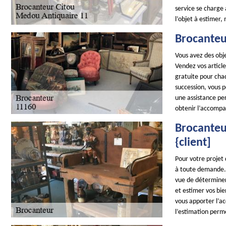
service se charge 
l’objet à estimer,
Brocanteu
Vous avez des obje
Vendez vos articl
gratuite pour cha
succession, vous 
une assistance pe
obtenir l’accomp
Brocanteur
{client]
Pour votre projet
à toute demande. 
vue de déterminer 
et estimer vos bie
vous apporter l’a
l’estimation perme