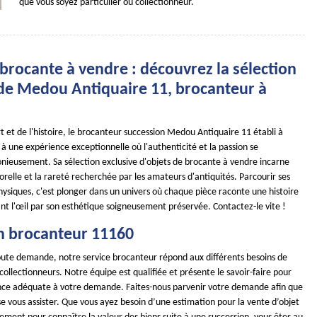
que vous soyez particulier ou collectionneur.
brocante à vendre : découvrez la sélection
 de Medou Antiquaire 11, brocanteur à
art et de l'histoire, le brocanteur succession Medou Antiquaire 11 établi à
 à une expérience exceptionnelle où l'authenticité et la passion se
ieusement. Sa sélection exclusive d'objets de brocante à vendre incarne
relle et la rareté recherchée par les amateurs d'antiquités. Parcourir ses
physiques, c'est plonger dans un univers où chaque pièce raconte une histoire
ant l'œil par son esthétique soigneusement préservée. Contactez-le vite !
n brocanteur 11160
toute demande, notre service brocanteur répond aux différents besoins de
 collectionneurs. Notre équipe est qualifiée et présente le savoir-faire pour
ance adéquate à votre demande. Faites-nous parvenir votre demande afin que
e vous assister. Que vous ayez besoin d’une estimation pour la vente d’objet