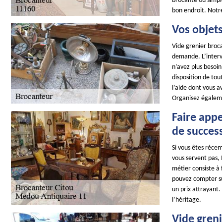
brocante ou simpl
bon endroit. Notr
Vos objets
Vide grenier broca
demande. L’interve
n’avez plus besoi
disposition de tou
l’aide dont vous a
Organisez égaleme
Faire appe
de succes
Si vous êtes récem
vous servent pas,
métier consiste à f
pouvez compter sur
un prix attrayant.
l’héritage.
Vide greni