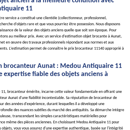
jet ancien à la meilleure condition avec
iquaire 11
re service a constitué une clientèle (collectionneur, professionnel,
recherche d’objets rare et que vous pourriez être possession. Nous disposons
issance de la valeur des objets anciens quelle que soit son époque. Pour
etons au meilleur prix. Avec un service d’estimation objet brocante à Aunat,
met en œuvre des travaux professionnels répondant aux normes et aux
ients. L’estimation permet de connaître le prix brocanteur 11140 approprié à
n brocanteur Aunat : Medou Antiquaire 11
 expertise fiable des objets anciens à
11, brocanteur émérite, incarne cette valeur fondamentale en offrant une
teur Aunat d'une fiabilité incontestable. Sa réputation de brocanteur de
sur des années d'expérience, durant lesquelles il a développé une
ofondie des nuances subtiles du marché des antiquités. Sa démarche intègre
uleuse, transcendant les simples caractéristiques matérielles pour
ence même des pièces anciennes. En choisissant Medou Antiquaire 11 pour
s objets, vous vous assurez d'une expertise authentique, basée sur l'intégrité