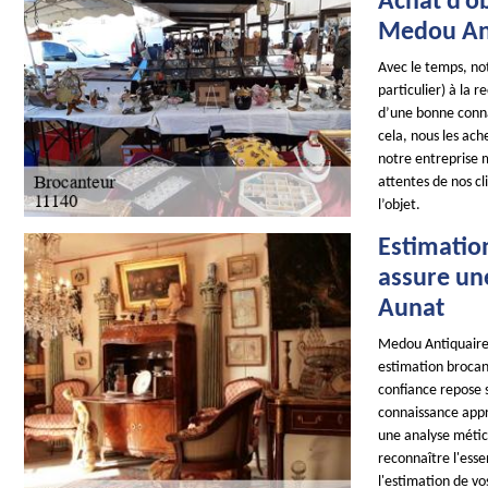
Achat d’ob
Medou Ant
Avec le temps, not
particulier) à la 
d’une bonne conna
cela, nous les ach
notre entreprise 
attentes de nos cl
l’objet.
Estimatio
assure une
Aunat
Medou Antiquaire 
estimation brocan
confiance repose 
connaissance appr
une analyse métic
reconnaître l'ess
l'estimation de vo