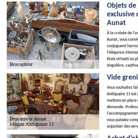
Objets de 
exclusive
Aunat
À la croisée de l'
Aunat, vous convie
conjuguent harmon
l'élégance intempo
étals virtuels ou 
singulière, captiv
Vide gren
Vous souhaitez fai
Antiquaire 11 est
mettons en place 
demande. Professi
l’accompagnement 
vous puissiez comp
organiser des serv