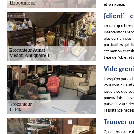
et la rigueur.
{client] -
En tant que brocan
interventions repr
plusieurs années,
particuliers qui d
estimation gratuit
type de l’objet et
Vide gren
Lorsqu’on parle de
vous sont plus ut
jusqu’à ce que vou
pouvez faire l’inv
parvenir votre de
l’assistance néces
Trouver u
Qui dit brocante d