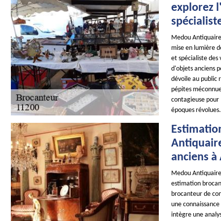
explorez 
spécialist
Medou Antiquaire 
mise en lumière de
et spécialiste de
d'objets anciens p
dévoile au public r
pépites méconnues.
contagieuse pour l
époques révolues.
Estimatio
Antiquaire
anciens à
Medou Antiquaire 
estimation brocan
brocanteur de con
une connaissance 
intègre une analy