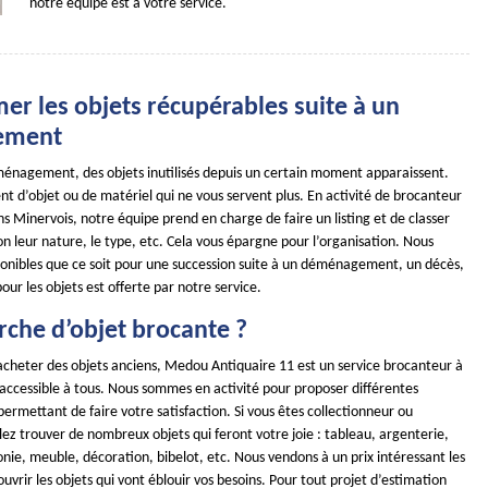
notre équipe est à votre service.
mer les objets récupérables suite à un
ement
énagement, des objets inutilisés depuis un certain moment apparaissent.
nt d’objet ou de matériel qui ne vous servent plus. En activité de brocanteur
s Minervois, notre équipe prend en charge de faire un listing et de classer
lon leur nature, le type, etc. Cela vous épargne pour l’organisation. Nous
onibles que ce soit pour une succession suite à un déménagement, un décès,
pour les objets est offerte par notre service.
rche d’objet brocante ?
 acheter des objets anciens, Medou Antiquaire 11 est un service brocanteur à
accessible à tous. Nous sommes en activité pour proposer différentes
rmettant de faire votre satisfaction. Si vous êtes collectionneur ou
lez trouver de nombreux objets qui feront votre joie : tableau, argenterie,
onie, meuble, décoration, bibelot, etc. Nous vendons à un prix intéressant les
uvrir les objets qui vont éblouir vos besoins. Pour tout projet d’estimation