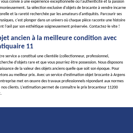
vous convie à une expérience exceptionnelle où l'authenticité et la passion
monieusement. Sa sélection exclusive d'objets de brocante à vendre incarne
relle et la rareté recherchée par les amateurs d'antiquités. Parcourir ses
physiques, c'est plonger dans un univers où chaque pièce raconte une histoire
ant l'œil par son esthétique soigneusement préservée. Contactez-le vite !
jet ancien à la meilleure condition avec
iquaire 11
re service a constitué une clientèle (collectionneur, professionnel,
recherche d’objets rare et que vous pourriez être possession. Nous disposons
issance de la valeur des objets anciens quelle que soit son époque. Pour
etons au meilleur prix. Avec un service d’estimation objet brocante à Argens
entreprise met en œuvre des travaux professionnels répondant aux normes
 nos clients. L’estimation permet de connaître le prix brocanteur 11200
t.