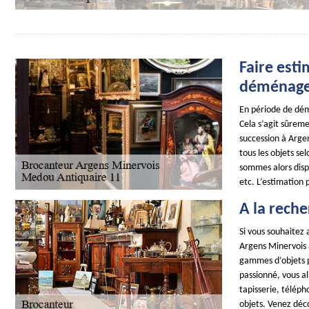
Faire esti
déménag
En période de dém
Cela s’agit sûreme
succession à Argen
tous les objets se
sommes alors disp
etc. L’estimation 
A la reche
Si vous souhaitez
Argens Minervois 
gammes d’objets pe
passionné, vous al
tapisserie, téléph
objets. Venez déco