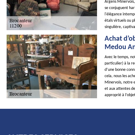
Argens Minervois, 
se conjuguent har
l'élégance intempo
étals virtuels ou 
singulière, captiv
Achat d’ob
Medou Ant
Avec le temps, not
particulier) à la 
d’une bonne conna
cela, nous les ach
Minervois, notre 
et aux attentes de
approprié à l’obje