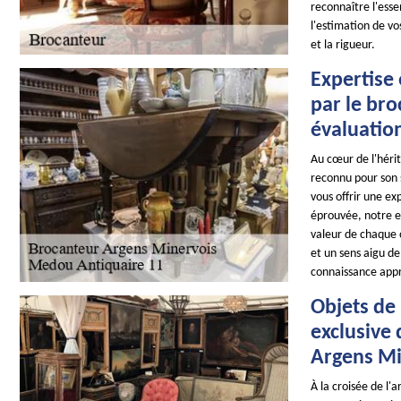
reconnaître l'ess
l'estimation de vo
et la rigueur.
Expertise 
par le br
évaluatio
Au cœur de l'héri
reconnu pour son s
vous offrir une e
éprouvée, notre e
valeur de chaque 
et un sens aigu de
connaissance appr
Objets de 
exclusive
Argens Mi
À la croisée de l'