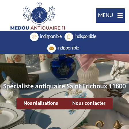
MENU
indisponible
indisponible
indisponible
Spécialiste antiquaire Saint Frichoux 11800
Nos réalisations
Nous contacter