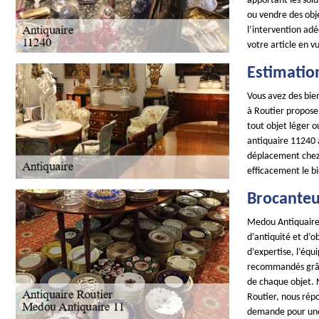
apportant les sol
ou vendre des obje
l’intervention adé
votre article en v
Estimatio
Vous avez des bien
à Routier propose
tout objet léger o
antiquaire 11240 a
déplacement chez 
efficacement le b
Brocanteu
Medou Antiquaire 
d’antiquité et d’
d’expertise, l’éq
recommandés grâce 
de chaque objet. N
Routier, nous répo
demande pour une