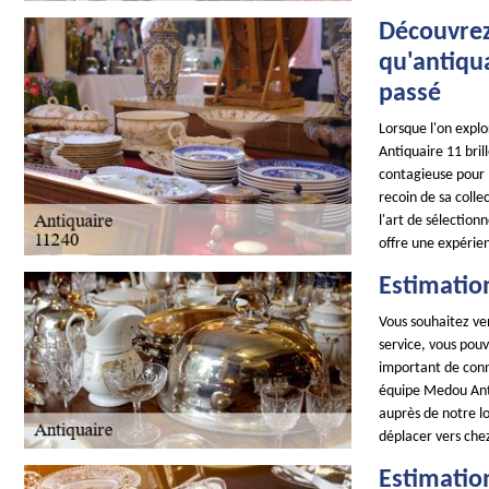
Découvrez
qu'antiqua
passé
Lorsque l'on expl
Antiquaire 11 bril
contagieuse pour l
recoin de sa colle
l'art de sélectio
offre une expérie
Estimatio
Vous souhaitez ven
service, vous pouv
important de conna
équipe Medou Anti
auprès de notre l
déplacer vers chez 
Estimation