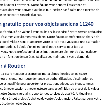
utions et l’assistance nécessaires pour chaque demande. Vous pouvez acheter
ts à un tarif attrayant. Notre équipe vous apporte l’assistance et
quate dont vous pouvez avoir besoin. N’hésitez pas à faire une expertise de
ue de connaître son prix d’achat.
n gratuite pour vos objets anciens 11240
s d’antiquité de valeur ? Vous souhaitez les vendre ? Notre service antiquaire
 d’estimer gratuitement vos objets. Notre équipe compétente se charge de
u lourd. Visitez-nous et apporter votre article avec vous pour une estimation
pproprié. S’il s’agit d’un objet lourd, notre service peut faire un
vous. Notre professionnel en estimation assure bien sûr de diagnostiquer
ien en fonction de son état. Réalisez dès maintenant votre demande.
r à Routier
11 est le magasin brocante qui met à disposition des connaisseurs
objets anciens. Pour toute demande en authentification, d’estimation ou
uipe est qualifiée pour apporter les prestations adéquates. Nous sommes
à notre passion et notre justesse dans la définition du prix et de la valeur
otre équipe saura ainsi apporter des services de qualité. Antiquaire à
ndons à tout projet d’achat ou de vente d’objet ancien. Faites parvenir votre
 étude de notre équipe.