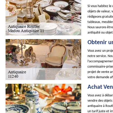
Si vous habitez l
objets de valeur,
rédigeons gratuite
tableaux, meubles,
Nous saurons être 
antiquité ou objet
Obtenir u
Vous avez un proje
notre service. No
l’accompagnement 
commissaire-prise
projet de vente a
votre demande afi
Achat Ven
Vous avez à débarr
vendre des objets
antiquaire à Routi
un tarif juste et 