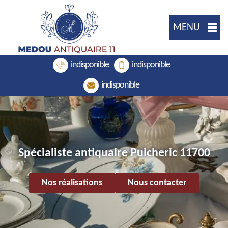
MENU
indisponible
indisponible
indisponible
Spécialiste antiquaire Puicheric 11700
Nos réalisations
Nous contacter