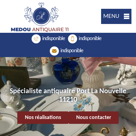
MENU
indisponible
indisponible
indisponible
Spécialiste antiquaire Port La Nouvelle
11210
Nos réalisations
Nous contacter