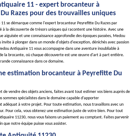
iquaire 11 - expert brocanteur à
 Du Razes pour des trouvailles uniques
 11 se démarque comme l'expert brocanteur Peyrefitte Du Razes par
é à la découverte de trésors uniques qui racontent une histoire. Avec une
tique aiguisée et une connaissance approfondie des époques passées, Medou
s invite à plonger dans un monde d'objets d'exception, dénichés avec passion
Medou Antiquaire 11 vous accompagne dans une aventure inoubliable à
de la brocante, où chaque découverte est une œuvre d'art à part entière.
 grande connaissance dans ce domaine.
ne estimation brocanteur à Peyrefitte Du
t de vendre des objets anciens, faites avant tout estimer vos biens auprès de
us sommes spécialistes dans le domaine capable d’apporter
adéquat à votre projet. Pour toute estimation, nous travaillons avec un
ur. Pour cela, vous obtenez une estimation juste de votre bien. Pour tout
ntiquaire 11230, nous vous faisons un paiement au comptant. Faites parvenir
n que notre équipe puisse vous assister.
te Antiquité 11230