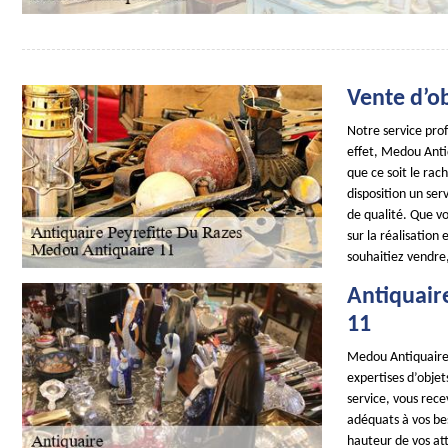
Vente d’ob
Notre service prof
effet, Medou Antiq
que ce soit le rac
disposition un se
de qualité. Que vo
sur la réalisation 
souhaitiez vendre
Antiquair
11
Medou Antiquaire 1
expertises d’objet
service, vous rece
adéquats à vos be
hauteur de vos at