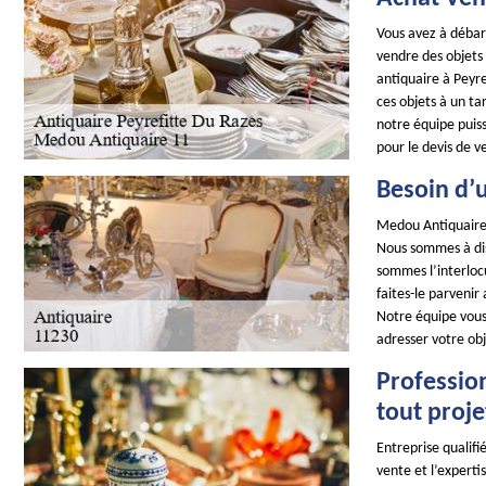
Vous avez à débarr
vendre des objets
antiquaire à Peyre
ces objets à un ta
notre équipe puiss
pour le devis de v
Besoin d’u
Medou Antiquaire 
Nous sommes à dis
sommes l’interlocu
faites-le parvenir
Notre équipe vous 
adresser votre obj
Professio
tout proje
Entreprise qualifié
vente et l’experti