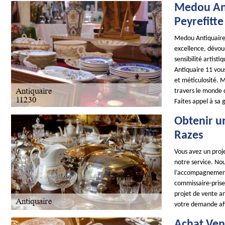
Medou Ant
Peyrefitte
Medou Antiquaire
excellence, dévou
sensibilité artis
Antiquaire 11 vou
et méticulosité. 
travers le monde 
Faites appel à sa
Obtenir u
Razes
Vous avez un proje
notre service. No
l’accompagnement 
commissaire-prise
projet de vente a
votre demande afi
Achat Ven