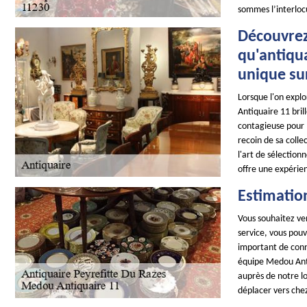
sommes l’interloc
Découvrez
qu'antiqua
unique sur
Lorsque l'on expl
Antiquaire 11 bril
contagieuse pour l
recoin de sa colle
l'art de sélectio
offre une expérie
Estimation
Vous souhaitez ven
service, vous pouv
important de conna
équipe Medou Anti
auprès de notre l
déplacer vers chez 