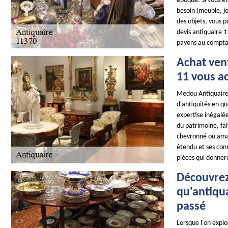
époque. Si vous êt
besoin (meuble, jo
des objets, vous p
devis antiquaire 
payons au compta
Achat ven
11 vous a
Medou Antiquaire 
d'antiquités en q
expertise inégalé
du patrimoine, fa
chevronné ou amat
étendu et ses conn
pièces qui donnero
Découvrez
qu'antiqua
passé
Lorsque l'on expl