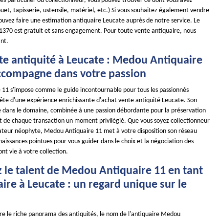
es particulier ou collectionneur, vous pouvez trouver ce dont vous avez
uet, tapisserie, ustensile, matériel, etc.) Si vous souhaitez également vendre
ouvez faire une estimation antiquaire Leucate auprès de notre service. Le
11370 est gratuit et sans engagement. Pour toute vente antiquaire, nous
nt.
te antiquité à Leucate : Medou Antiquaire
ccompagne dans votre passion
11 s'impose comme le guide incontournable pour tous les passionnés
uête d'une expérience enrichissante d'achat vente antiquité Leucate. Son
e dans le domaine, combinée à une passion débordante pour la préservation
it de chaque transaction un moment privilégié. Que vous soyez collectionneur
eur néophyte, Medou Antiquaire 11 met à votre disposition son réseau
aissances pointues pour vous guider dans le choix et la négociation des
nt vie à votre collection.
 le talent de Medou Antiquaire 11 en tant
ire à Leucate : un regard unique sur le
ore le riche panorama des antiquités, le nom de l'antiquaire Medou