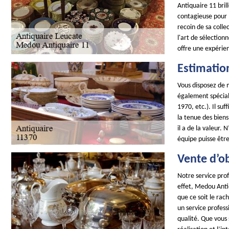
Antiquaire 11 bril
contagieuse pour l
recoin de sa colle
l'art de sélectio
offre une expérie
Estimatio
Vous disposez de 
également spécial
1970, etc.). Il su
la tenue des biens
il a de la valeur.
équipe puisse être 
Vente d’ob
Notre service prof
effet, Medou Antiq
que ce soit le rac
un service profes
qualité. Que vous 