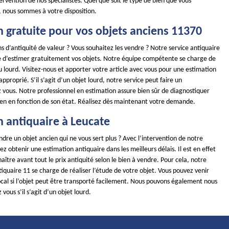
ntervention de nos spécialistes. Quel que soit le type de bien que vous
, nous sommes à votre disposition.
n gratuite pour vos objets anciens 11370
s d’antiquité de valeur ? Vous souhaitez les vendre ? Notre service antiquaire
 d’estimer gratuitement vos objets. Notre équipe compétente se charge de
u lourd. Visitez-nous et apporter votre article avec vous pour une estimation
pproprié. S’il s’agit d’un objet lourd, notre service peut faire un
vous. Notre professionnel en estimation assure bien sûr de diagnostiquer
ien en fonction de son état. Réalisez dès maintenant votre demande.
n antiquaire à Leucate
dre un objet ancien qui ne vous sert plus ? Avec l’intervention de notre
ez obtenir une estimation antiquaire dans les meilleurs délais. Il est en effet
ître avant tout le prix antiquité selon le bien à vendre. Pour cela, notre
quaire 11 se charge de réaliser l’étude de votre objet. Vous pouvez venir
ocal si l’objet peut être transporté facilement. Nous pouvons également nous
vous s’il s’agit d’un objet lourd.