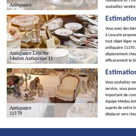
réalisation et l’i
souhaitiez vendre
Estimatio
Vous avez des bien
à Leucate propose
tout objet léger o
antiquaire 11370 a
déplacement chez 
efficacement le b
Estimatio
Vous souhaitez ven
service, vous pouv
important de conna
équipe Medou Anti
auprès de notre l
déplacer vers chez 