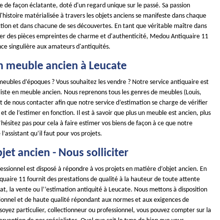
le de façon éclatante, doté d'un regard unique sur le passé. Sa passion
'histoire matérialisée à travers les objets anciens se manifeste dans chaque
ction et dans chacune de ses découvertes. En tant que véritable maître dans
nner des pièces empreintes de charme et d'authenticité, Medou Antiquaire 11
nce singulière aux amateurs d'antiquités.
n meuble ancien à Leucate
meubles d’époques ? Vous souhaitez les vendre ? Notre service antiquaire est
iste en meuble ancien. Nous reprenons tous les genres de meubles (Louis,
ffit de nous contacter afin que notre service d’estimation se charge de vérifier
 et de l’estimer en fonction. Il est à savoir que plus un meuble est ancien, plus
 N’hésitez pas pour cela à faire estimer vos biens de façon à ce que notre
l’assistant qu’il faut pour vos projets.
jet ancien - Nous solliciter
essionnel est disposé à répondre à vos projets en matière d’objet ancien. En
uaire 11 fournit des prestations de qualité à la hauteur de toute attente
hat, la vente ou l’’estimation antiquité à Leucate. Nous mettons à disposition
sionnel et de haute qualité répondant aux normes et aux exigences de
soyez particulier, collectionneur ou professionnel, vous pouvez compter sur la