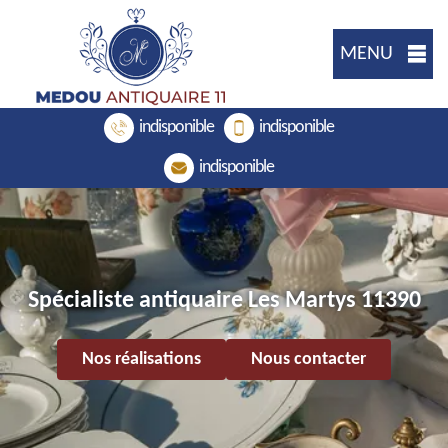
MENU
indisponible
indisponible
indisponible
Spécialiste antiquaire Les Martys 11390
Nos réalisations
Nous contacter