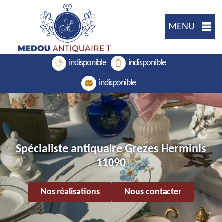
MENU
indisponible
indisponible
indisponible
Spécialiste antiquaire Grezes Herminis
11090
Nos réalisations
Nous contacter