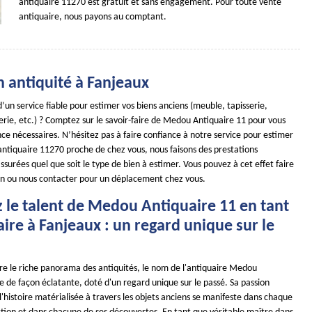
antiquaire 11270 est gratuit et sans engagement. Pour toute vente
antiquaire, nous payons au comptant.
n antiquité à Fanjeaux
’un service fiable pour estimer vos biens anciens (meuble, tapisserie,
rie, etc.) ? Comptez sur le savoir-faire de Medou Antiquaire 11 pour vous
nce nécessaires. N’hésitez pas à faire confiance à notre service pour estimer
 antiquaire 11270 proche de chez vous, nous faisons des prestations
surées quel que soit le type de bien à estimer. Vous pouvez à cet effet faire
n ou nous contacter pour un déplacement chez vous.
 le talent de Medou Antiquaire 11 en tant
ire à Fanjeaux : un regard unique sur le
ore le riche panorama des antiquités, le nom de l'antiquaire Medou
le de façon éclatante, doté d'un regard unique sur le passé. Sa passion
'histoire matérialisée à travers les objets anciens se manifeste dans chaque