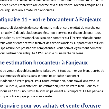
ction et dans chacune de ses découvertes. En tant que véritable maître dans
nner des pièces empreintes de charme et d'authenticité, Medou Antiquaire 11
nce singulière aux amateurs d'antiquités.
iquaire 11 – votre brocanteur à Fanjeaux
ocantes, dit des objets de seconde main, mais encore en état de marche ou
 En activité depuis plusieurs années, notre service est disponible pour tous.
ticulier ou professionnel, vous pouvez compter sur l’intervention de notre
ns vous orienter et vous trouvez des articles anciens. Disposant des milliers
quipe assure des prestations compétentes. Vous pouvez également compter
pour l’estimation antiquité 11270 en vue d’une vente de biens.
ne estimation brocanteur à Fanjeaux
t de vendre des objets anciens, faites avant tout estimer vos biens auprès de
us sommes spécialistes dans le domaine capable d’apporter
adéquat à votre projet. Pour toute estimation, nous travaillons avec un
ur. Pour cela, vous obtenez une estimation juste de votre bien. Pour tout
ntiquaire 11270, nous vous faisons un paiement au comptant. Faites parvenir
n que notre équipe puisse vous assister.
tiquaire pour vos achats et vente d’œuvre