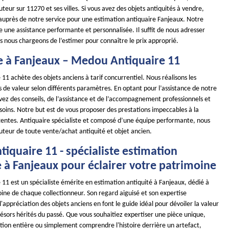
teur sur 11270 et ses villes. Si vous avez des objets antiquités à vendre,
 auprès de notre service pour une estimation antiquaire Fanjeaux. Notre
e une assistance performante et personnalisée. Il suffit de nous adresser
s nous chargeons de l’estimer pour connaître le prix approprié.
e à Fanjeaux – Medou Antiquaire 11
1 achète des objets anciens à tarif concurrentiel. Nous réalisons les
s de valeur selon différents paramètres. En optant pour l’assistance de notre
vez des conseils, de l’assistance et de l’accompagnement professionnels et
soins. Notre but est de vous proposer des prestations impeccables à la
tentes. Antiquaire spécialiste et composé d’une équipe performante, nous
uteur de toute vente/achat antiquité et objet ancien.
iquaire 11 - spécialiste estimation
 à Fanjeaux pour éclairer votre patrimoine
11 est un spécialiste émérite en estimation antiquité à Fanjeaux, dédié à
oine de chaque collectionneur. Son regard aiguisé et son expertise
'appréciation des objets anciens en font le guide idéal pour dévoiler la valeur
résors hérités du passé. Que vous souhaitiez expertiser une pièce unique,
ction entière ou simplement comprendre l'histoire derrière un artefact,