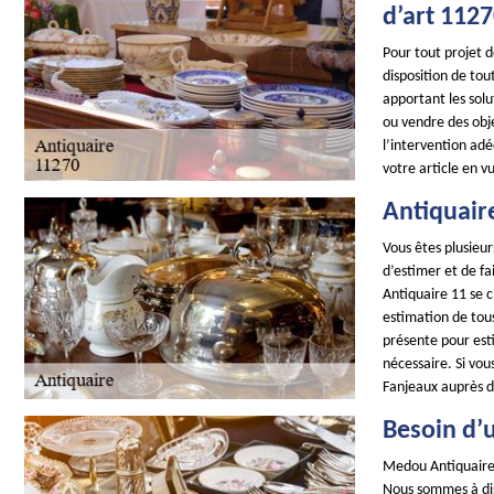
d’art 112
Pour tout projet 
disposition de tou
apportant les sol
ou vendre des obje
l’intervention adé
votre article en v
Antiquaire
Vous êtes plusieur
d’estimer et de fa
Antiquaire 11 se 
estimation de tous
présente pour esti
nécessaire. Si vo
Fanjeaux auprès d
Besoin d’u
Medou Antiquaire 
Nous sommes à dis