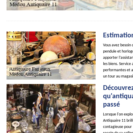
Estimatio
Vous avez besoin d
pendule et horloge
apporter l’assista
les biens. Service
performantes et as
un tour au magasi
Découvrez
qu'antiqua
passé
Lorsque l'on expl
Antiquaire 11 bril
contagieuse pour l