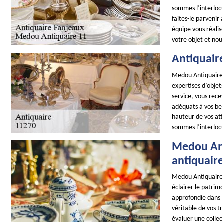
sommes l’interlocu
faites-le parvenir
équipe vous réalis
votre objet et nou
Antiquair
Medou Antiquaire 1
expertises d’objet
service, vous rece
adéquats à vos be
hauteur de vos at
sommes l’interloc
Medou Ant
antiquaire
Medou Antiquaire 
éclairer le patrim
approfondie dans l
véritable de vos t
évaluer une colle