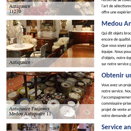
recoin de sa colle
l'art de sélectio
offre une expérie
Medou Ant
Qui dit objets br
encore de qualité.
Que vous soyez par
équipe. Nous pouvo
d’objets, notre é
sur notre service 
Obtenir u
Vous avez un proje
notre service. No
l’accompagnement 
commissaire-prise
projet de vente a
votre demande afi
Service an