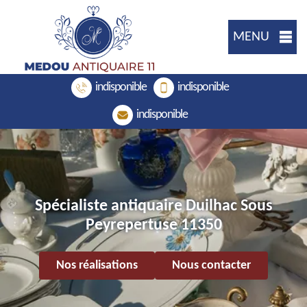
MENU
indisponible
indisponible
indisponible
Spécialiste antiquaire Duilhac Sous
Peyrepertuse 11350
Nos réalisations
Nous contacter