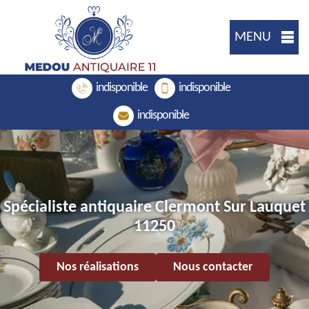
MENU
indisponible
indisponible
indisponible
Spécialiste antiquaire Clermont Sur Lauquet
11250
Nos réalisations
Nous contacter