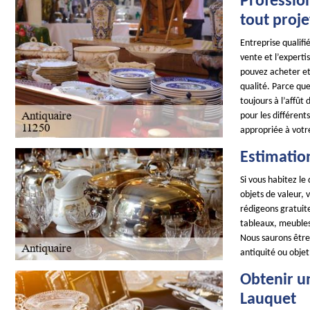
Professio
tout proje
Entreprise qualifié
vente et l’experti
pouvez acheter et 
qualité. Parce que
toujours à l’affût
pour les différent
appropriée à vot
Estimatio
Si vous habitez l
objets de valeur,
rédigeons gratuite
tableaux, meubles,
Nous saurons être 
antiquité ou objet
Obtenir u
Lauquet