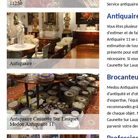
Service antiquaire
Antiquaire
Vous êtes plusieur
d’estimer et de fa
Antiquaire 11 se 
estimation de tous
présente pour esti
nécessaire. Si vo
Caunette Sur Lauq
Brocanteu
Medou Antiquaire 
d’antiquité et d’
d’expertise, l’éq
recommandés grâce 
de chaque objet. N
Caunette Sur Lauq
parvenir votre de