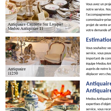
Vous avez un proje
notre service. No
l’accompagnement 
commissaire-prise
projet de vente a
votre demande afi
Estimatio
Vous souhaitez ven
service, vous pouv
important de conna
équipe Medou Anti
auprès de notre l
déplacer vers chez 
Antiquair
Antiquair
Medou Antiquaire 1
expertises d’objet
service, vous rece