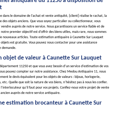
nnel antiquaire du 11250 à disposition de
t
e dans le domaine de l’achat et vente antiquité, {client] réalise le rachat, la
se des objets anciens. Que vous soyez particulier ou collectionneur, vous
vendre auprès de notre service. Nous garantissons un service fiable et de
 notre premier objectif est d’offrir des biens utiles, mais rare, nous sommes
 de nouveaux articles. Toute estimation antiquaire à Caunette Sur Lauquet
s objets est gratuite. Vous pouvez nous contacter pour une assistance
re demande.
n objet de valeur à Caunette Sur Lauquet
e département 11250 et que vous avez besoin d’un service d’estimation de vos
 vous pouvez compter sur notre assistance. Chez Medou Antiquaire 11, nous
ment le devis équivalent pour les objets de valeurs : bijoux, horlogerie,
 etc. Quelle que soit la nature de vos biens, n’hésitez pas à nous les confier.
l’interlocuteur qu’il faut pour vos projets. Confiez-nous votre projet de vente
 ancien auprès de notre service antiquaire.
ne estimation brocanteur à Caunette Sur