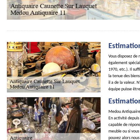
Estimatio
Vous disposez de 
également spécial
1970, etc.). Il su
la tenue des biens
il a de la valeur.
équipe puisse être 
Estimatio
Medou Antiquaire 
En activité depui
capable de répond
meuble ou si vous 
pouvez alors nous