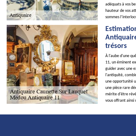
adéquats à vos be
hauteur de vos at
sommes l’interloc
Estimatio
Antiquaire
trésors
À l'aube d'une quê
11, un éminent ex
guider avec une e
l'antiquité, combi
une opportunité un
une pièce rare dén
mérite d'être rév
vous offrant ainsi