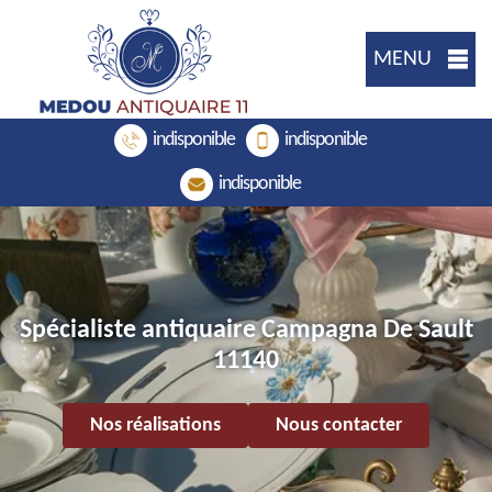
MENU
indisponible
indisponible
indisponible
Spécialiste antiquaire Campagna De Sault
11140
Nos réalisations
Nous contacter