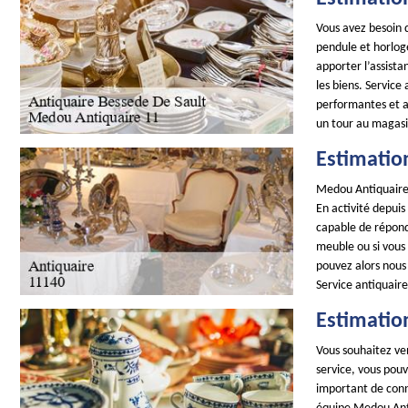
Vous avez besoin d
pendule et horloge
apporter l’assista
les biens. Service
performantes et as
un tour au magasi
Estimatio
Medou Antiquaire 
En activité depui
capable de répond
meuble ou si vous 
pouvez alors nous
Service antiquaire
Estimatio
Vous souhaitez ven
service, vous pouv
important de conna