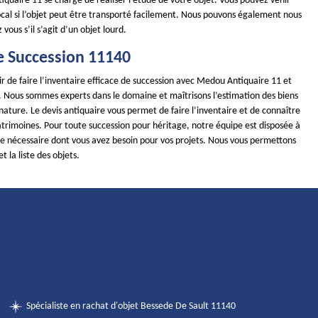
quaire 11 se charge de réaliser l’étude de votre objet. Vous pouvez venir
ocal si l’objet peut être transporté facilement. Nous pouvons également nous
vous s’il s’agit d’un objet lourd.
e Succession 11140
r de faire l’inventaire efficace de succession avec Medou Antiquaire 11 et
s. Nous sommes experts dans le domaine et maîtrisons l’estimation des biens
 nature. Le devis antiquaire vous permet de faire l’inventaire et de connaître
atrimoines. Pour toute succession pour héritage, notre équipe est disposée à
nce nécessaire dont vous avez besoin pour vos projets. Nous vous permettons
et la liste des objets.
Spécialiste en rachat d'objet Bessede De Sault 11140