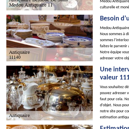
Medou Antiquaire 
culturelle et mon
Besoin d’u
Medou Antiquaire 
Nous sommes à dis
sommes l’interlocu
faites-le parvenir
Notre équipe vous 
adresser votre obj
Une interv
valeur 11
Vous souhaitez dét
pouvez adresser vo
faut pour cela. No
d’objet. Nous pouv
notre site pour co
estimation antiqua
Estimatio