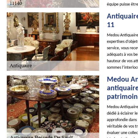
équipe puisse être 
Antiquair
11
Medou Antiquaire 1
expertises d’objet
service, vous rece
adéquats à vos be
hauteur de vos at
sommes l’interloc
Medou Ant
antiquaire
patrimoin
Medou Antiquaire 
dédié à éclairer l
approfondie dans l
véritable de vos t
évaluer une colle