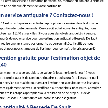
11 offre un service d'estimation personnalisé, mettant en lumière la richesse
étaire de chaque élément de votre patrimoine.
n service antiquaire ? Contactez-nous !
11 est un antiquaire en activité depuis plusieurs années dans le domaine.
position de toute demande. Que ce soit achat ou vente antiquité, nous
teur sur 11140 et ses villes. Si vous avez des objets antiquités à vendre,
 auprès de notre service pour une estimation antiquaire Bessede De Sault.
réalise une assistance performante et personnalisée. Il suffit de nous
et et nous nous chargeons de l’estimer pour connaître le prix approprié.
ention gratuite pour l’estimation objet de
140
erminer le prix de vos objets de valeur (bijoux, horlogerie, etc.) ? Vous
tre projet auprès de Medou Antiquaire 11 qui saura être l’assistant qu’il
tre service est qualifié pour assurer l’estimation gratuite de tous les types
ons également délivrés un certificat d’authenticité si nécessaire. Consultez
nnaître les étapes appropriées à la réalisation de ce projet. Le devis
ire Bessede De Sault auprès de notre service est gratuit.
n antiquité à Bessede De Sault