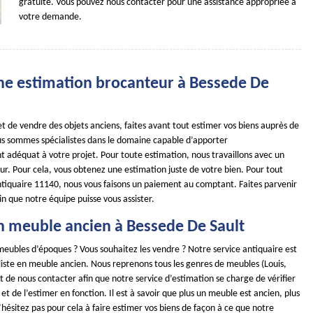
gratuite. Vous pouvez nous contacter pour une assistance appropriée à
votre demande.
ne estimation brocanteur à Bessede De
t de vendre des objets anciens, faites avant tout estimer vos biens auprès de
us sommes spécialistes dans le domaine capable d’apporter
adéquat à votre projet. Pour toute estimation, nous travaillons avec un
ur. Pour cela, vous obtenez une estimation juste de votre bien. Pour tout
ntiquaire 11140, nous vous faisons un paiement au comptant. Faites parvenir
n que notre équipe puisse vous assister.
n meuble ancien à Bessede De Sault
meubles d’époques ? Vous souhaitez les vendre ? Notre service antiquaire est
iste en meuble ancien. Nous reprenons tous les genres de meubles (Louis,
ffit de nous contacter afin que notre service d’estimation se charge de vérifier
 et de l’estimer en fonction. Il est à savoir que plus un meuble est ancien, plus
 N’hésitez pas pour cela à faire estimer vos biens de façon à ce que notre