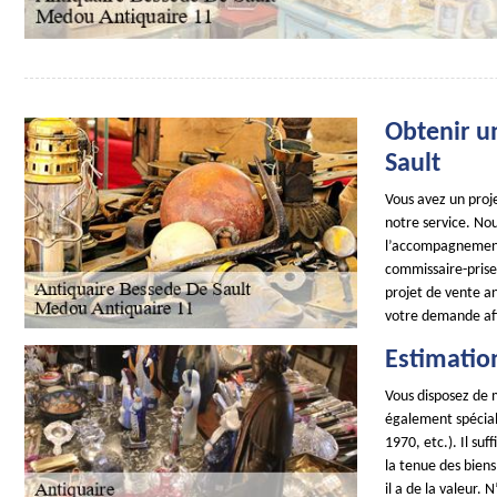
Obtenir u
Sault
Vous avez un proje
notre service. No
l’accompagnement 
commissaire-prise
projet de vente a
votre demande afi
Estimatio
Vous disposez de 
également spécial
1970, etc.). Il su
la tenue des biens
il a de la valeur.