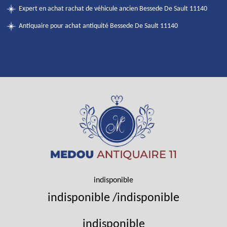
Expert en achat rachat de véhicule ancien Bessede De Sault 11140
Antiquaire pour achat antiquité Bessede De Sault 11140
indisponible
indisponible
/
indisponible
indisponible