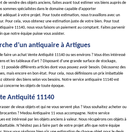
t de vendre des objets anciens, faites avant tout estimer vos biens auprès de
us sommes spécialistes dans le domaine capable d’apporter
adéquat à votre projet. Pour toute estimation, nous travaillons avec un
ur. Pour cela, vous obtenez une estimation juste de votre bien. Pour tout
ntiquaire 11140, nous vous faisons un paiement au comptant. Faites parvenir
n que notre équipe puisse vous assister.
rche d’un antiquaire à Artigues
e faire un achat Vente Antiquité 11140 ou ses environs ? Vous êtes intéressé
iens et les tableaux d’art ? Disposant d’une grande surface de stockage,
11 possède différents articles dont vous pouvez avoir besoin. Découvrez des
ues, mais encore en bon état. Pour cela, nous définissons un prix imbattable
 obtenir des biens selon vos besoins. Notre service antiquaire 11140 est
qui concerne les objets de toute époque.
te Antiquité 11140
asser de vieux objets et qui ne vous servent plus ? Vous souhaitez acheter ou
 brocantes ? Medou Antiquaire 11 vous accompagne. Notre service
ues est intéressé par les objets anciens à valeur. Nous récupérons ces objets à
imbattable. N’hésitez pas à faire part de votre projet afin que notre équipe
er. Nous vous réalisons bien sûr une estimation de chaque objet pour le devis