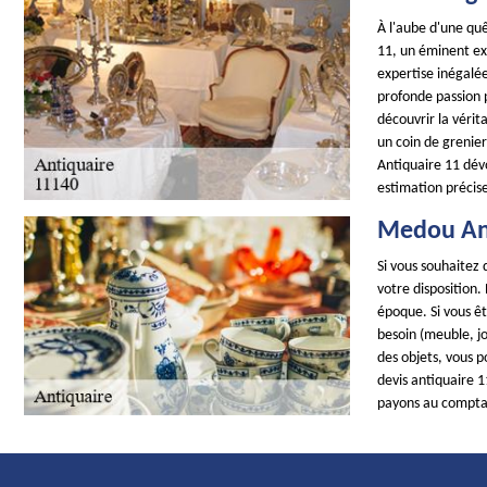
À l'aube d'une quê
11, un éminent exp
expertise inégalée
profonde passion 
découvrir la vérit
un coin de grenier
Antiquaire 11 dévo
estimation précise
Medou Ant
Si vous souhaitez 
votre disposition.
époque. Si vous êt
besoin (meuble, jo
des objets, vous p
devis antiquaire 
payons au compta