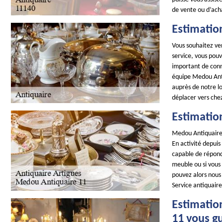
de vente ou d’ach
Estimation
Vous souhaitez ven
service, vous pouv
important de conna
équipe Medou Anti
auprès de notre l
déplacer vers chez 
Estimatio
Medou Antiquaire 
En activité depui
capable de répond
meuble ou si vous 
pouvez alors nous
Service antiquaire
Estimatio
11 vous gu