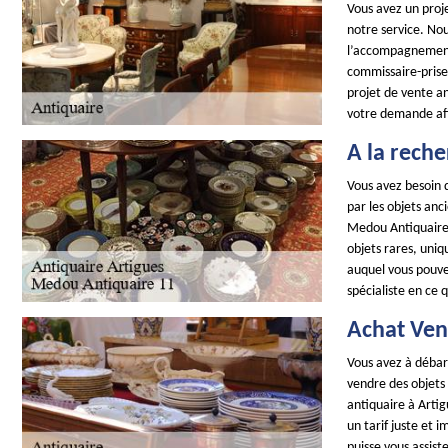
Vous avez un proje
notre service. No
l’accompagnement 
commissaire-prise
projet de vente a
votre demande afi
A la reche
Vous avez besoin d
par les objets anc
Medou Antiquaire 
objets rares, uniq
auquel vous pouvez
spécialiste en ce 
Achat Ven
Vous avez à débarr
vendre des objets
antiquaire à Artig
un tarif juste et 
puisse vous assist