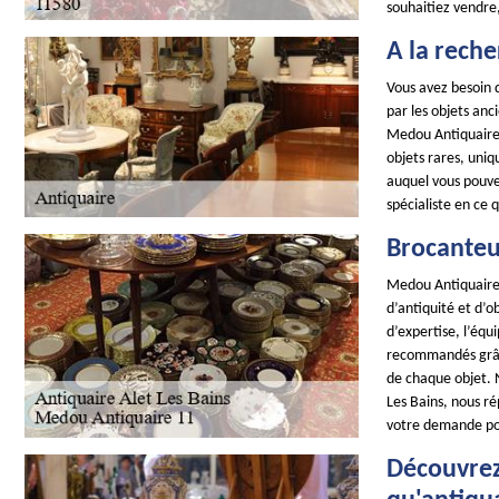
souhaitiez vendre
A la reche
Vous avez besoin d
par les objets anc
Medou Antiquaire 
objets rares, uniq
auquel vous pouvez
spécialiste en ce 
Brocanteur
Medou Antiquaire 
d’antiquité et d’
d’expertise, l’éq
recommandés grâce 
de chaque objet. N
Les Bains, nous ré
votre demande po
Découvrez