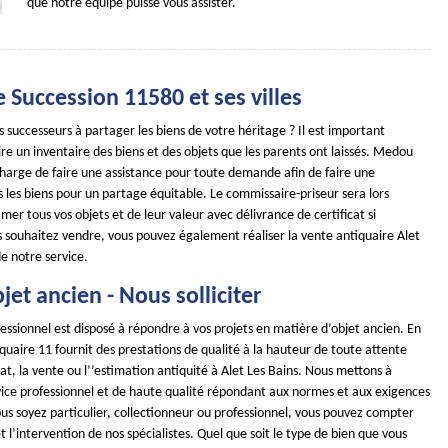
que notre équipe puisse vous assister.
 Succession 11580 et ses villes
s successeurs à partager les biens de votre héritage ? Il est important
ire un inventaire des biens et des objets que les parents ont laissés. Medou
charge de faire une assistance pour toute demande afin de faire une
 les biens pour un partage équitable. Le commissaire-priseur sera lors
mer tous vos objets et de leur valeur avec délivrance de certificat si
s souhaitez vendre, vous pouvez également réaliser la vente antiquaire Alet
e notre service.
jet ancien - Nous solliciter
essionnel est disposé à répondre à vos projets en matière d’objet ancien. En
uaire 11 fournit des prestations de qualité à la hauteur de toute attente
hat, la vente ou l’’estimation antiquité à Alet Les Bains. Nous mettons à
rvice professionnel et de haute qualité répondant aux normes et aux exigences
us soyez particulier, collectionneur ou professionnel, vous pouvez compter
et l’intervention de nos spécialistes. Quel que soit le type de bien que vous