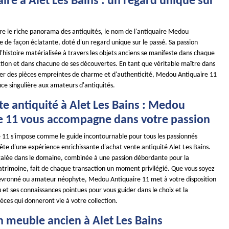
ire à Alet Les Bains : un regard unique sur
ore le riche panorama des antiquités, le nom de l'antiquaire Medou
le de façon éclatante, doté d'un regard unique sur le passé. Sa passion
'histoire matérialisée à travers les objets anciens se manifeste dans chaque
ction et dans chacune de ses découvertes. En tant que véritable maître dans
nner des pièces empreintes de charme et d'authenticité, Medou Antiquaire 11
nce singulière aux amateurs d'antiquités.
e antiquité à Alet Les Bains : Medou
e 11 vous accompagne dans votre passion
11 s'impose comme le guide incontournable pour tous les passionnés
ête d'une expérience enrichissante d'achat vente antiquité Alet Les Bains.
galée dans le domaine, combinée à une passion débordante pour la
atrimoine, fait de chaque transaction un moment privilégié. Que vous soyez
evronné ou amateur néophyte, Medou Antiquaire 11 met à votre disposition
et ses connaissances pointues pour vous guider dans le choix et la
èces qui donneront vie à votre collection.
n meuble ancien à Alet Les Bains