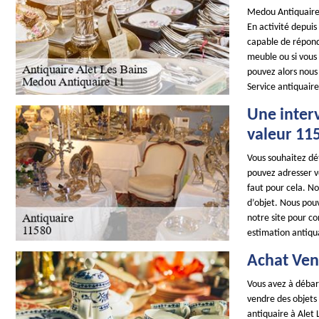
Medou Antiquaire 
En activité depui
capable de répond
meuble ou si vous 
pouvez alors nous
Service antiquaire
Une interv
valeur 11
Vous souhaitez dét
pouvez adresser vo
faut pour cela. No
d’objet. Nous pouv
notre site pour co
estimation antiqua
Achat Ven
Vous avez à débarr
vendre des objets
antiquaire à Alet 