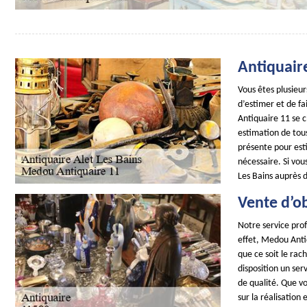
Antiquaire
Vous êtes plusieur
d’estimer et de fa
Antiquaire 11 se 
estimation de tous
présente pour esti
nécessaire. Si vou
Les Bains auprès d
Vente d’ob
Notre service prof
effet, Medou Antiq
que ce soit le rac
disposition un se
de qualité. Que vo
sur la réalisation 