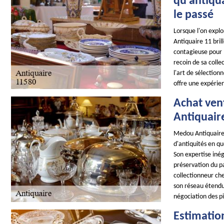
qu'antiqua
le passé
Lorsque l'on expl
Antiquaire 11 bril
contagieuse pour l
recoin de sa colle
l'art de sélectio
offre une expérie
Achat vent
Antiquair
Medou Antiquaire 
d'antiquités en qu
Son expertise iné
préservation du p
collectionneur ch
son réseau étendu 
négociation des pi
Estimatio