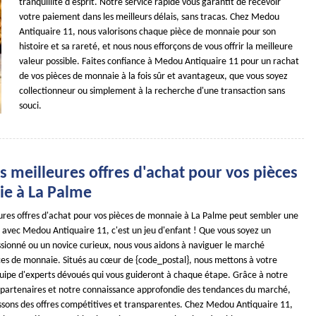
tranquillité d'esprit. Notre service rapide vous garantit de recevoir
votre paiement dans les meilleurs délais, sans tracas. Chez Medou
Antiquaire 11, nous valorisons chaque pièce de monnaie pour son
histoire et sa rareté, et nous nous efforçons de vous offrir la meilleure
valeur possible. Faites confiance à Medou Antiquaire 11 pour un rachat
de vos pièces de monnaie à la fois sûr et avantageux, que vous soyez
collectionneur ou simplement à la recherche d'une transaction sans
souci.
s meilleures offres d'achat pour vos pièces
e à La Palme
eures offres d'achat pour vos pièces de monnaie à La Palme peut sembler une
 avec Medou Antiquaire 11, c'est un jeu d'enfant ! Que vous soyez un
ssionné ou un novice curieux, nous vous aidons à naviguer le marché
es de monnaie. Situés au cœur de {code_postal}, nous mettons à votre
quipe d'experts dévoués qui vous guideront à chaque étape. Grâce à notre
partenaires et notre connaissance approfondie des tendances du marché,
ssons des offres compétitives et transparentes. Chez Medou Antiquaire 11,