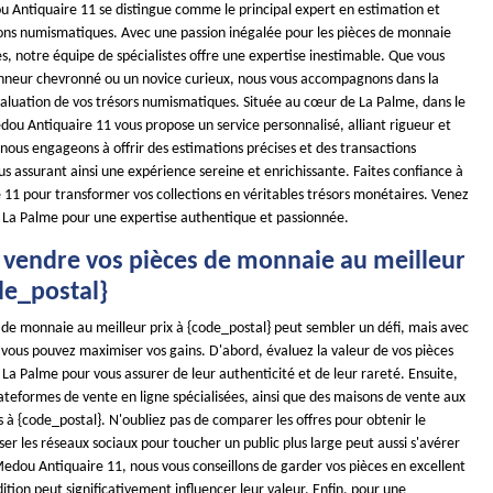
 Antiquaire 11 se distingue comme le principal expert en estimation et
ions numismatiques. Avec une passion inégalée pour les pièces de monnaie
es, notre équipe de spécialistes offre une expertise inestimable. Que vous
onneur chevronné ou un novice curieux, nous vous accompagnons dans la
valuation de vos trésors numismatiques. Située au cœur de La Palme, dans le
ou Antiquaire 11 vous propose un service personnalisé, alliant rigueur et
 nous engageons à offrir des estimations précises et des transactions
s assurant ainsi une expérience sereine et enrichissante. Faites confiance à
11 pour transformer vos collections en véritables trésors monétaires. Venez
 La Palme pour une expertise authentique et passionnée.
endre vos pièces de monnaie au meilleur
de_postal}
 de monnaie au meilleur prix à {code_postal} peut sembler un défi, mais avec
 vous pouvez maximiser vos gains. D'abord, évaluez la valeur de vos pièces
La Palme pour vous assurer de leur authenticité et de leur rareté. Ensuite,
ateformes de vente en ligne spécialisées, ainsi que des maisons de vente aux
à {code_postal}. N'oubliez pas de comparer les offres pour obtenir le
liser les réseaux sociaux pour toucher un public plus large peut aussi s'avérer
edou Antiquaire 11, nous vous conseillons de garder vos pièces en excellent
dition peut significativement influencer leur valeur. Enfin, pour une