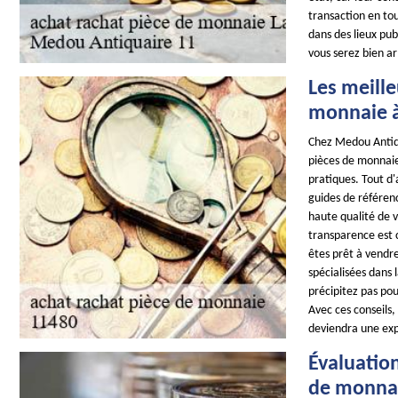
transaction en tou
dans des lieux pub
vous serez bien ar
Les meill
monnaie à
Chez Medou Antiqu
pièces de monnaie 
pratiques. Tout d'
guides de référen
haute qualité de v
transparence est c
êtes prêt à vendr
spécialisées dans 
précipitez pas pou
Avec ces conseils
deviendra une exp
Évaluation
de monnai