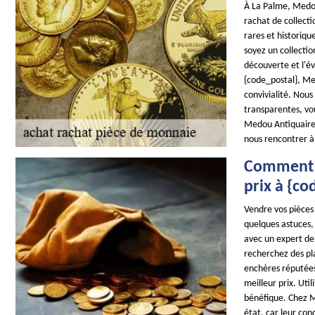
À La Palme, Medou
rachat de collect
rares et historiqu
soyez un collecti
découverte et l'é
{code_postal}, Med
convivialité. Nous
transparentes, vou
Medou Antiquaire 
nous rencontrer à
Comment v
prix à {co
Vendre vos pièces
quelques astuces,
avec un expert de 
recherchez des pl
enchères réputées 
meilleur prix. Uti
bénéfique. Chez M
état, car leur con