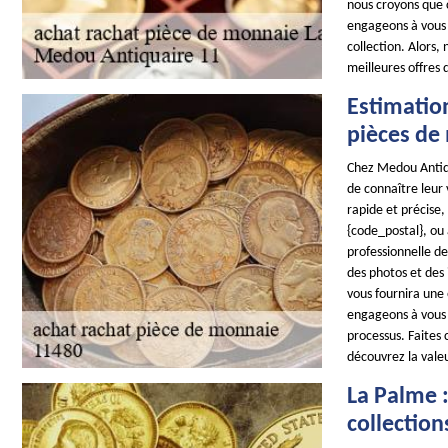
nous croyons que 
engageons à vous f
collection. Alors,
meilleures offres 
Estimation
pièces de
Chez Medou Antiqu
de connaître leur 
rapide et précise
{code_postal}, ou 
professionnelle de
des photos et des 
vous fournira une
engageons à vous 
processus. Faites 
découvrez la vale
La Palme :
collectio