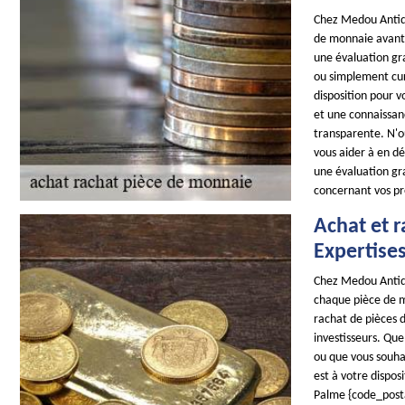
Chez Medou Antiqu
de monnaie avant 
une évaluation gr
ou simplement curi
disposition pour v
et une connaissan
transparente. N'o
vous aider à en d
une évaluation gra
concernant vos pr
Achat et 
Expertises
Chez Medou Antiqu
chaque pièce de m
rachat de pièces 
investisseurs. Que
ou que vous souhai
est à votre dispos
Palme {code_postal