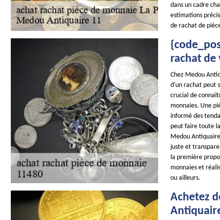
dans un cadre chal
estimations préci
de rachat de pièc
{code_pos
rachat de
Chez Medou Antiqu
d'un rachat peut s
crucial de connaît
monnaies. Une piè
informé des tenda
peut faire toute l
Medou Antiquaire 
juste et transpare
la première propos
monnaies et réali
ou ailleurs.
Achetez d
Antiquair